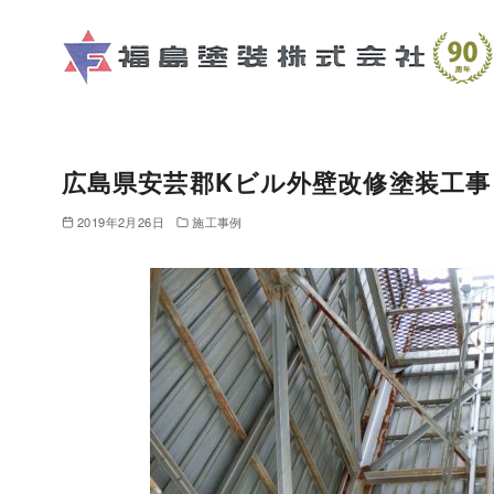
コ
ン
テ
ン
ツ
へ
広島県安芸郡Kビル外壁改修塗装工事
移
動
2019年2月26日
施工事例