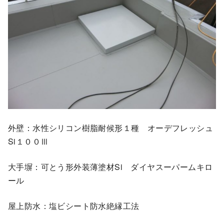
外壁：水性シリコン樹脂耐候形１種 オーデフレッシュ
Si１００Ⅲ
大手塀：可とう形外装薄塗材Si ダイヤスーパームキロ
ール
屋上防水：塩ビシート防水絶縁工法