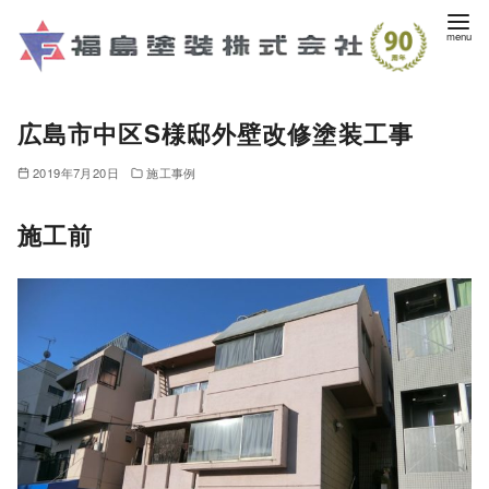
コ
ン
テ
ン
広島市中区S様邸外壁改修塗装工事
ツ
へ
2019年7月20日
施工事例
移
動
施工前