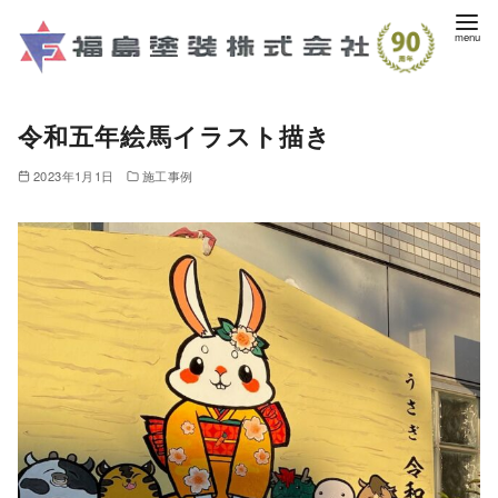
コ
ン
テ
ン
令和五年絵馬イラスト描き
ツ
へ
2023年1月1日
施工事例
移
動